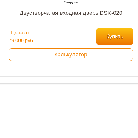
Двустворчатая входная дверь DSK-020
Цена от:
Купить
79 000 руб
Калькулятор
Хотите купить металлическую входную дверь в
Москве
с гарантией качества и по привлекательной
цене?
Мы ждем вас, звоните прямо сейчас!