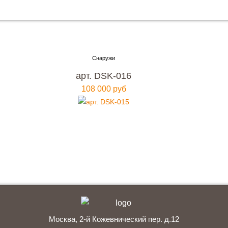
Хотите купить металлическую входную дверь в
Москве
с гарантией качества и по привлекательной
арт. DSK-016
цене?
108 000 руб
Мы ждем вас, звоните прямо сейчас!
+7 (495) 641-64-54
Заказать консультацию
Москва, 2-й Кожевнический пер. д.12