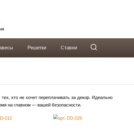
telegram
Вконтакте
Whatsapp
я
ия
авесы
Решетки
Ставни
ех, кто не хочет переплачивать за декор. Идеально
номя на главном — вашей безопасности.