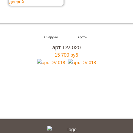
Хотите купить металлическую входную дверь в
Москве
арт. DV-020
с гарантией качества и по привлекательной
15 700 руб
цене?
Мы ждем вас, звоните прямо сейчас!
+7 (495) 641-64-54
Заказать консультацию