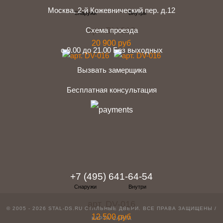
Москва, 2-й Кожевнический пер. д.12
арт. DV-018
Схема проезда
20 900 руб
с 9.00 до 21.00 Без выходных
Вызвать замерщика
Бесплатная консультация
telegram
Вконтакте
Whatsapp
Instagram
+7 (495) 641-64-54
арт. DV-016
© 2005 - 2026 STAL-DS.RU
СТАЛЬНЫЕ ДВЕРИ
. ВСЕ ПРАВА ЗАЩИЩЕНЫ /
12 500 руб
КАРТА САЙТА