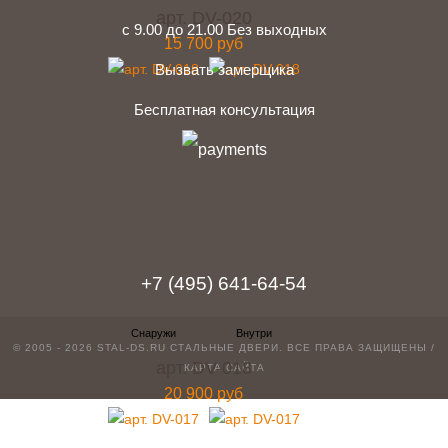
арт. DV-020
с 9.00 до 21.00 Без выходных
15 700 руб
Вызвать замерщика
Бесплатная консультация
telegram
Вконтакте
Whatsapp
Instagram
+7 (495) 641-64-54
© 2005 - 2026 STAL-DS.RU
СТАЛЬНЫЕ ДВЕРИ
. ВСЕ ПРАВА ЗАЩИЩЕНЫ /
арт. DV-018
КАРТА САЙТА
20 900 руб