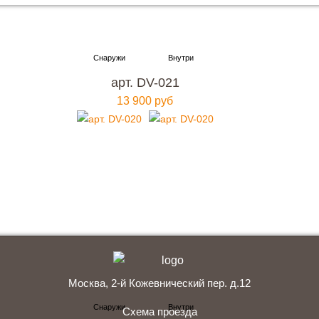
Хотите купить металлическую входную дверь в
Москве
с гарантией качества и по привлекательной
арт. DV-021
цене?
13 900 руб
Мы ждем вас, звоните прямо сейчас!
+7 (495) 641-64-54
Заказать консультацию
Москва, 2-й Кожевнический пер. д.12
Схема проезда