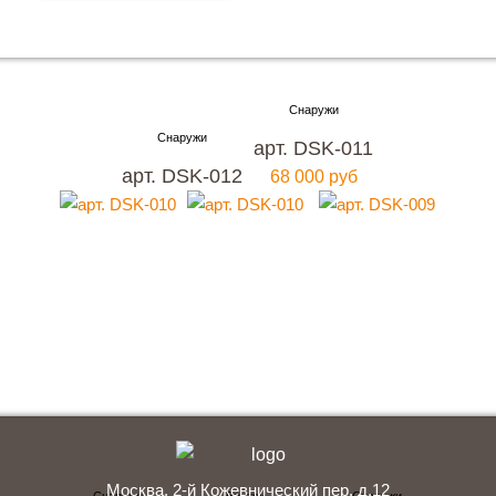
Хотите купить металлическую входную дверь в
Москве
арт. DSK-011
с гарантией качества и по привлекательной
арт. DSK-012
68 000 руб
цене?
Мы ждем вас, звоните прямо сейчас!
+7 (495) 641-64-54
Заказать консультацию
Москва, 2-й Кожевнический пер. д.12