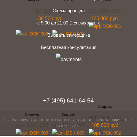
арт. DSK-010
арт. DSK-009
Схема проезда
38 500 руб
125 000 руб
с 9.00 до 21.00 Без выходных
Вызвать замерщика
Бесплатная консультация
telegram
Вконтакте
Whatsapp
Instagram
+7 (495) 641-64-54
арт. DSK-006
© 2005 - 2026 STAL-DS.RU
СТАЛЬНЫЕ ДВЕРИ
. ВСЕ ПРАВА ЗАЩИЩЕНЫ /
арт. DSK-008
арт. DSK-007
105 000 руб
КАРТА САЙТА