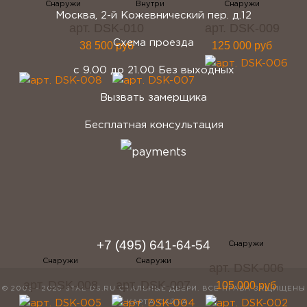
Москва, 2-й Кожевнический пер. д.12
арт. DSK-010
арт. DSK-009
Схема проезда
38 500 руб
125 000 руб
с 9.00 до 21.00 Без выходных
Вызвать замерщика
Бесплатная консультация
telegram
Вконтакте
Whatsapp
Instagram
+7 (495) 641-64-54
арт. DSK-006
арт. DSK-008
арт. DSK-007
105 000 руб
© 2005 - 2026 STAL-DS.RU
СТАЛЬНЫЕ ДВЕРИ
. ВСЕ ПРАВА ЗАЩИЩЕНЫ
/
КАРТА САЙТА