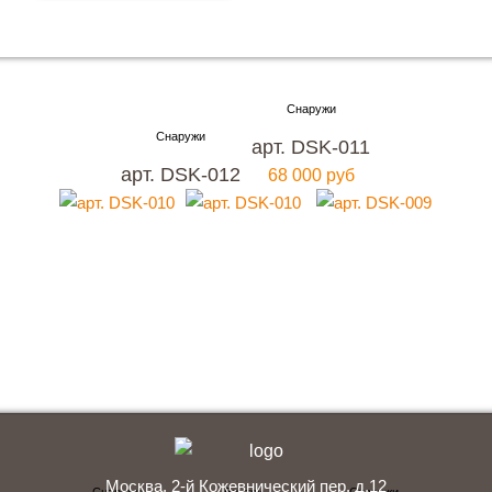
Хотите купить металлическую входную дверь в
Москве
арт. DSK-011
с гарантией качества и по привлекательной
арт. DSK-012
68 000 руб
цене?
Мы ждем вас, звоните прямо сейчас!
+7 (495) 641-64-54
Заказать консультацию
Москва, 2-й Кожевнический пер. д.12