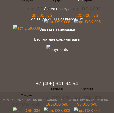
арт. DSK-010
арт. DSK-009
Схема проезда
38 500 руб
125 000 руб
с 9.00 до 21.00 Без выходных
Вызвать замерщика
Бесплатная консультация
telegram
Вконтакте
Whatsapp
Instagram
+7 (495) 641-64-54
арт. DSK-006
арт. DSK-005
© 2005 - 2026 STAL-DS.RU
СТАЛЬНЫЕ ДВЕРИ
. ВСЕ ПРАВА ЗАЩИЩЕНЫ /
арт. DSK-008
105 000 руб
95 000 руб
КАРТА САЙТА