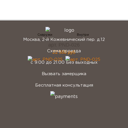
Заказать консультацию
Москва, 2-й Кожевнический пер. д.12
арт. PND-026
Схема проезда
22 500 руб
с 9.00 до 21.00 Без выходных
Вызвать замерщика
Бесплатная консультация
telegram
Вконтакте
Whatsapp
Instagram