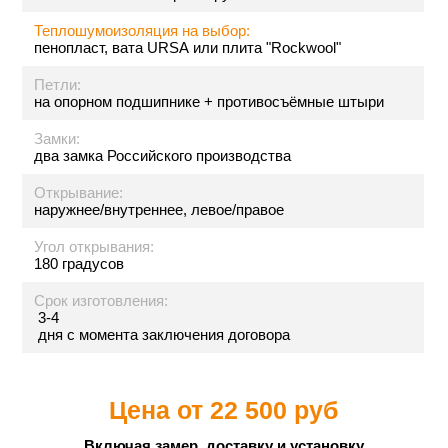
Теплошумоизоляция на выбор:
пенопласт, вата URSA или плита "Rockwool"
Петли:
на опорном подшипнике + противосъёмные штыри
Замки:
два замка Российского производства
Открывание:
наружнее/внутреннее, левое/правое
Угол открывания:
180 градусов
Срок изготовления:
3-4
дня с момента заключения договора
Цена от
22 500 руб
Включая замер, доставку и установку