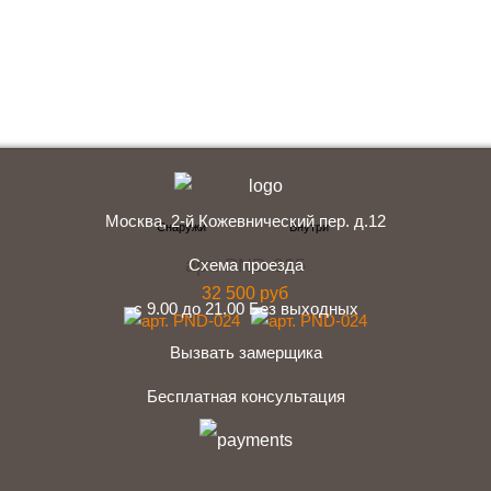
+7 (495) 641-64-54
Заказать консультацию
Москва, 2-й Кожевнический пер. д.12
арт. PND-025
Схема проезда
32 500 руб
с 9.00 до 21.00 Без выходных
Вызвать замерщика
Бесплатная консультация