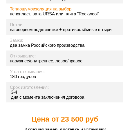
Теплошумоизоляция на выбор:
пенопласт, вата URSA или плита "Rockwool"
Петли:
на опорном подшипнике + противосъёмные штыри
Замки:
два замка Российского производства
Открывание:
наружнее/внутреннее, левое/правое
Угол открывания:
180 градусов
Срок изготовления:
3-4
дня с момента заключения договора
Цена от
23 500 руб
Включая замер, доставку и установку