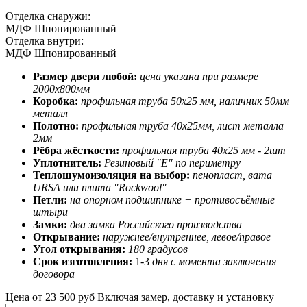
Отделка снаружи:
МДФ Шпонированный
Отделка внутри:
МДФ Шпонированный
Размер двери любой:
цена указана при размере
2000х800мм
Коробка:
профильная труба 50х25 мм, наличник 50мм
металл
Полотно:
профильная труба 40х25мм, лист металла
2мм
Рёбра жёсткости:
профильная труба 40х25 мм - 2шт
Уплотнитель:
Резиновый "Е" по периметру
Теплошумоизоляция на выбор:
пенопласт, вата
URSA или плита "Rockwool"
Петли:
на опорном подшипнике + противосъёмные
штыри
Замки:
два замка Российского производства
Открывание:
наружнее/внутреннее, левое/правое
Угол открывания:
180 градусов
Срок изготовления:
1-3
дня с момента заключения
договора
Цена от
23 500 руб
Включая замер, доставку и установку