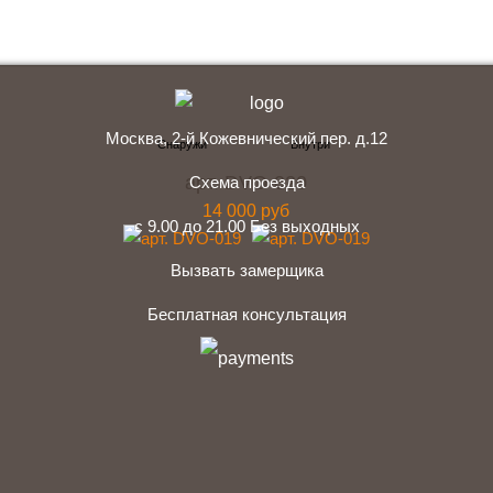
Москва, 2-й Кожевнический пер. д.12
арт. DVO-020
Схема проезда
14 000 руб
с 9.00 до 21.00 Без выходных
Вызвать замерщика
Бесплатная консультация
telegram
Вконтакте
Whatsapp
Instagram