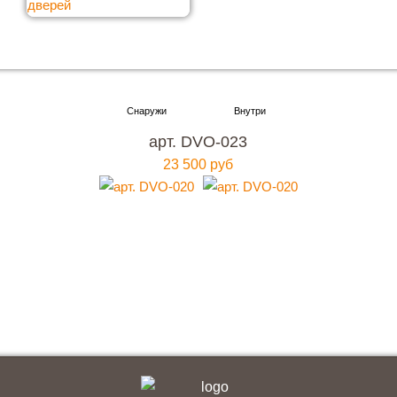
Хотите купить металлическую входную дверь в
Москве
арт. DVO-023
с гарантией качества и по привлекательной
23 500 руб
цене?
Мы ждем вас, звоните прямо сейчас!
+7 (495) 641-64-54
Заказать консультацию