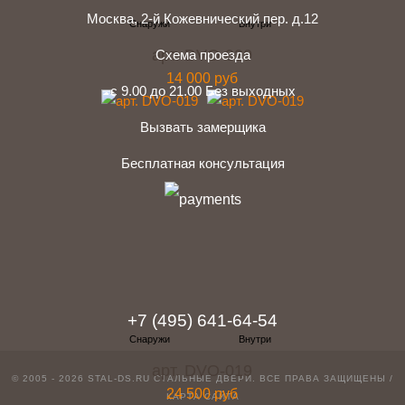
Москва, 2-й Кожевнический пер. д.12
арт. DVO-020
Схема проезда
14 000 руб
с 9.00 до 21.00 Без выходных
Вызвать замерщика
Бесплатная консультация
telegram
Вконтакте
Whatsapp
Instagram
+7 (495) 641-64-54
арт. DVO-019
© 2005 - 2026 STAL-DS.RU
СТАЛЬНЫЕ ДВЕРИ
. ВСЕ ПРАВА ЗАЩИЩЕНЫ /
24 500 руб
КАРТА САЙТА