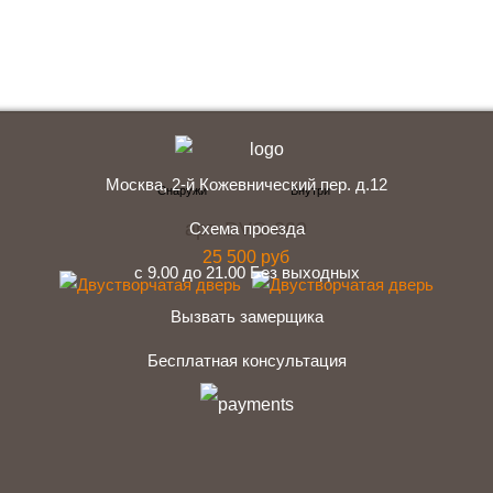
Заказать консультацию
Москва, 2-й Кожевнический пер. д.12
арт. DVO-009
Схема проезда
25 500 руб
с 9.00 до 21.00 Без выходных
Вызвать замерщика
Бесплатная консультация
telegram
Вконтакте
Whatsapp
Instagram