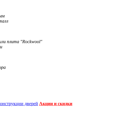
0мм
талл
или плита "Rockwool"
и
ора
онструкции дверей
Акции и скидки