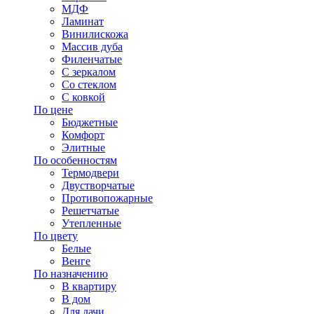
МДФ
Ламинат
Винилискожа
Массив дуба
Филенчатые
С зеркалом
Со стеклом
С ковкой
По цене
Бюджетные
Комфорт
Элитные
По особенностям
Термодвери
Двустворчатые
Противопожарные
Решетчатые
Утепленные
По цвету
Белые
Венге
По назначению
В квартиру
В дом
Для дачи