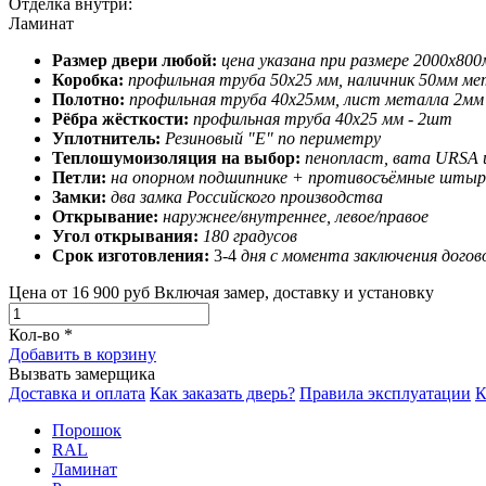
Отделка внутри:
Ламинат
Размер двери любой:
цена указана при размере 2000х80
Коробка:
профильная труба 50х25 мм, наличник 50мм ме
Полотно:
профильная труба 40х25мм, лист металла 2мм
Рёбра жёсткости:
профильная труба 40х25 мм - 2шт
Уплотнитель:
Резиновый "Е" по периметру
Теплошумоизоляция на выбор:
пенопласт, вата URSA 
Петли:
на опорном подшипнике + противосъёмные штыр
Замки:
два замка Российского производства
Открывание:
наружнее/внутреннее, левое/правое
Угол открывания:
180 градусов
Срок изготовления:
3-4
дня с момента заключения догов
Цена от
16 900 руб
Включая замер, доставку и установку
Кол-во
*
Добавить в корзину
Вызвать замерщика
Доставка и оплата
Как заказать дверь?
Правила эксплуатации
К
Порошок
RAL
Ламинат