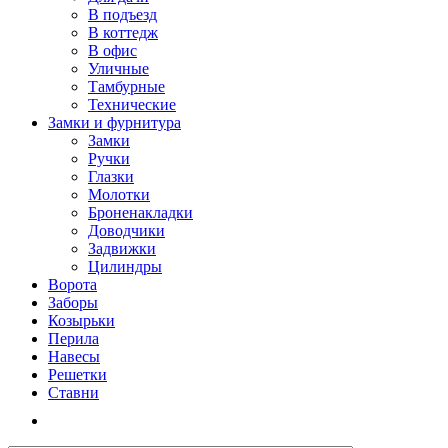
В подъезд
В коттедж
В офис
Уличные
Тамбурные
Технические
Замки и фурнитура
Замки
Ручки
Глазки
Молотки
Броненакладки
Доводчики
Задвижки
Цилиндры
Ворота
Заборы
Козырьки
Перила
Навесы
Решетки
Ставни