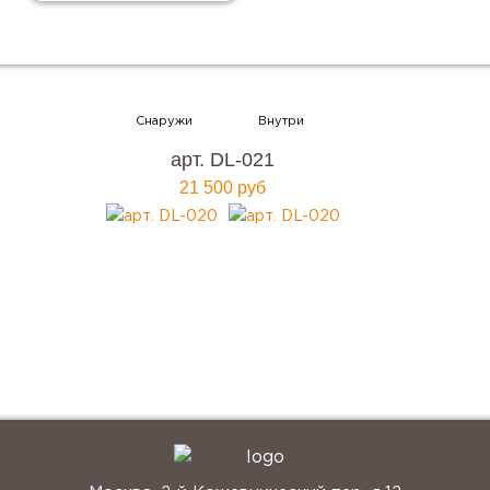
Хотите купить металлическую входную дверь в
Москве
арт. DL-021
с гарантией качества и по привлекательной
21 500 руб
цене?
Мы ждем вас, звоните прямо сейчас!
+7 (495) 641-64-54
Заказать консультацию