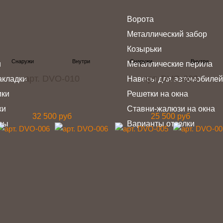
Ворота
Металлический забор
Козырьки
и
Металлические перила
арт. DVO-010
арт. DVO-009
акладки
Навесы для автомобилей
ики
Решетки на окна
ки
Ставни-жалюзи на окна
32 500 руб
25 500 руб
ры
Варианты отделки