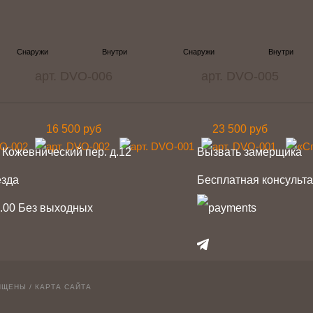
арт. DVO-006
арт. DVO-005
16 500 руб
23 500 руб
 Кожевнический пер. д.12
Вызвать замерщика
езда
Бесплатная консульт
1.00 Без выходных
telegram
Вконтакте
Whatsapp
Instagr
ИЩЕНЫ /
КАРТА САЙТА