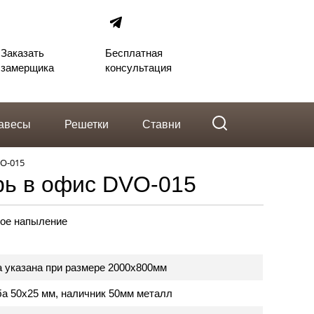
telegram
Вконтакте
Whatsapp
Заказать
Бесплатная
замерщика
консультация
авесы
Решетки
Ставни
VO-015
рь в офис DVO-015
ое напыление
а указана при размере 2000х800мм
ба 50х25 мм, наличник 50мм металл