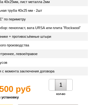
ба 40х25мм, лист металла 2мм
ная труба 40х25 мм - 2шт
Е" по периметру
бор: пенопласт, вата URSA или плита "Rockwool"
пнике + противосъёмные штыри
кого производства
треннее, левое/правое
дусов
ня с момента заключения договора
 500 руб
КОЛ-ВО
 установку