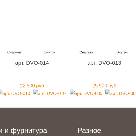
упить металлическую входную дверь
нтией качества и по привлекательно
Мы ждем вас, звоните прямо сейчас!
+7 (495) 641-64-54
арт. DVO-014
арт. DVO-013
Заказать консультацию
22 500 руб
25 500 руб
и и фурнитура
Разное