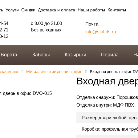
ть
Услуги
Скидки
Доставка и оплата
Наши работы
Контакты
4-54
с 9.00 до 21.00
Почта
2-71
Без выходных
info@stal-ds.ru
0-12
Ворота
Заборы
Козырьки
Перила
Н
азначению
Металлические двери в офис
Входная дверь в офис D
Входная две
Отделка снаружи:
Порошков
Отделка внутри:
МДФ ПВХ
Размер двери любой: цен
Коробка: профильная тру