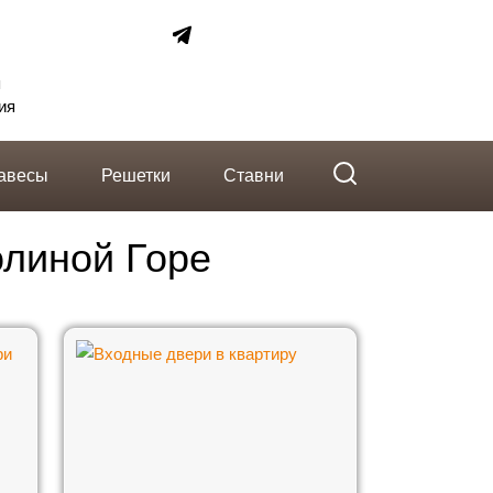
telegram
Вконтакте
Whatsapp
я
ия
авесы
Решетки
Ставни
олиной Горе