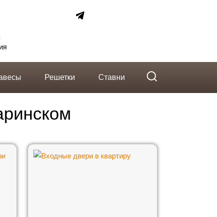
telegram
Вконтакте
Whatsapp
я
ия
авесы
Решетки
Ставни
аринском