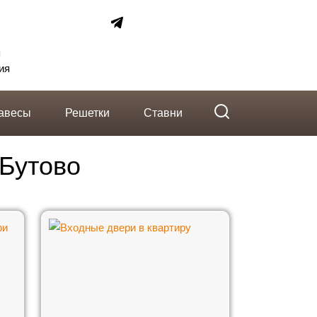
telegram
Вконтакте
Whatsapp
я
ия
авесы
Решетки
Ставни
 Бутово