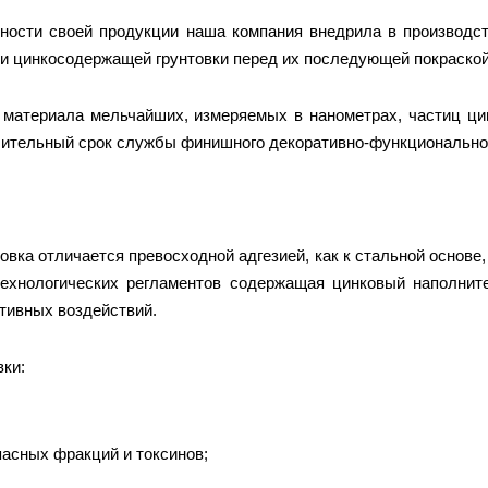
ности своей продукции наша компания внедрила в производс
ти цинкосодержащей грунтовки перед их последующей покраской
е материала мельчайших, измеряемых в нанометрах, частиц ци
лительный срок службы финишного декоративно-функционально
вка отличается превосходной адгезией, как к стальной основе
ехнологических регламентов содержащая цинковый наполнит
ативных воздействий.
ки:
пасных фракций и токсинов;