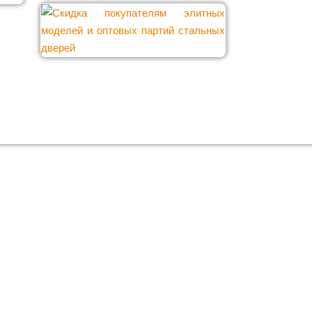
 в Москве
й цене?