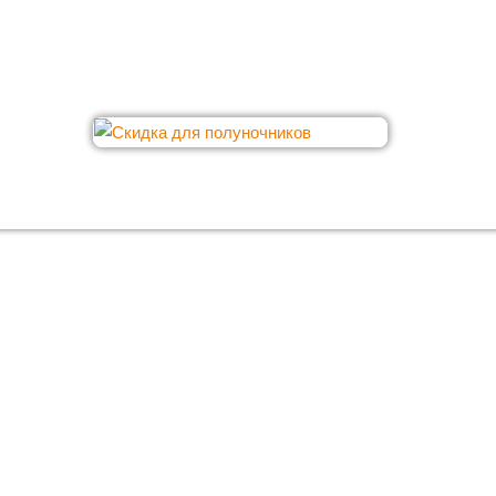
Хотите к
с гара