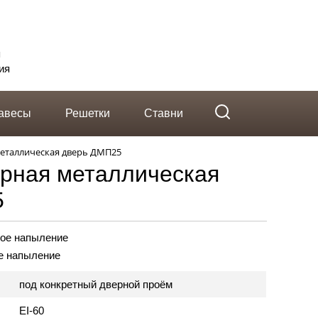
telegram
Вконтакте
Whatsapp
я
ия
авесы
Решетки
Ставни
еталлическая дверь ДМП25
рная металлическая
5
ое напыление
е напыление
под конкретный дверной проём
EI-60