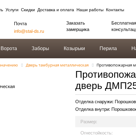
ть
Услуги
Скидки
Доставка и оплата
Наши работы
Контакты
Заказать
Бесплатна
Почта
замерщика
консультац
info@stal-ds.ru
Ворота
Заборы
Козырьки
Перила
Н
азначению
Дверь тамбурная металлическая
Противопожарная м
Противопожа
дверь ДМП2
Отделка снаружи:
Порошков
Отделка внутри:
Порошково
Размер:
Огнестойкость: