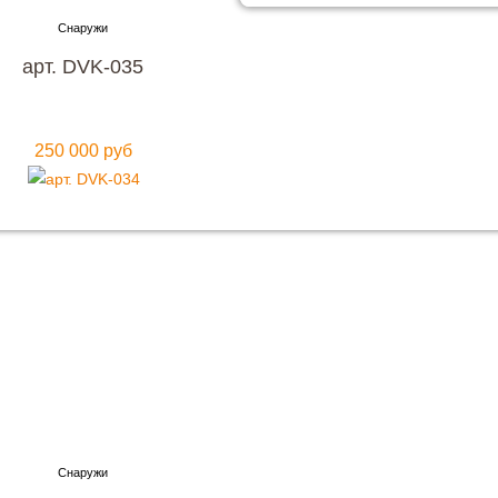
арт. DVK-035
250 000 руб
упить металлическую входную дверь
нтией качества и по привлекательно
Мы ждем вас, звоните прямо сейчас!
+7 (495) 641-64-54