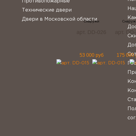
Противопожарные
На
Технические двери
Как
Двери в Московской области
Дос
арт. DD-026
арт. DD
Ск
Доп
Со
53 000 руб
175 000 
Ге
Пр
Ко
Ко
Ст
По
со