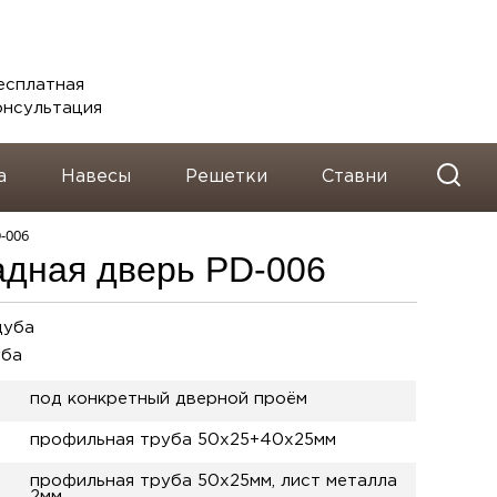
telegram
Вконтакте
Whatsapp
есплатная
онсультация
а
Навесы
Решетки
Ставни
-006
адная дверь PD-006
дуба
уба
под конкретный дверной проём
профильная труба 50х25+40х25мм
профильная труба 50х25мм, лист металла
2мм