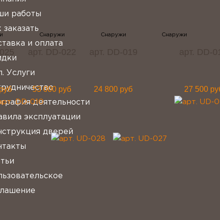
ши работы
 заказать
тавка и оплата
-025
арт. DD-022
арт. DD-019
арт. DD-0
идки
. Услуги
трудничество
руб
53 000 руб
24 800 руб
27 500 ру
ография деятельности
авила эксплуатации
нструкция дверей
нтакты
атьи
льзовательское
глашение