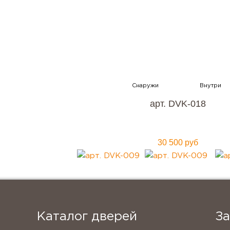
Хотите к
с гара
арт. DVK-018
30 500 руб
Каталог дверей
З