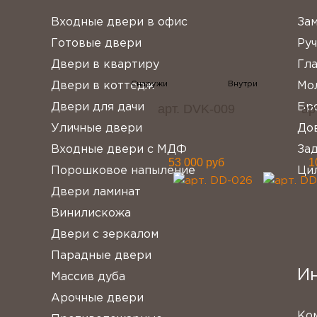
Входные двери в офис
За
Готовые двери
Ру
Двери в квартиру
Гл
Двери в коттедж
Мо
арт. DVK-009
ар
Двери для дачи
Бр
Уличные двери
До
Входные двери с МДФ
За
53 000 руб
1
Порошковое напыление
Ци
Двери ламинат
Винилискожа
Двери с зеркалом
Парадные двери
И
Массив дуба
Арочные двери
Ко