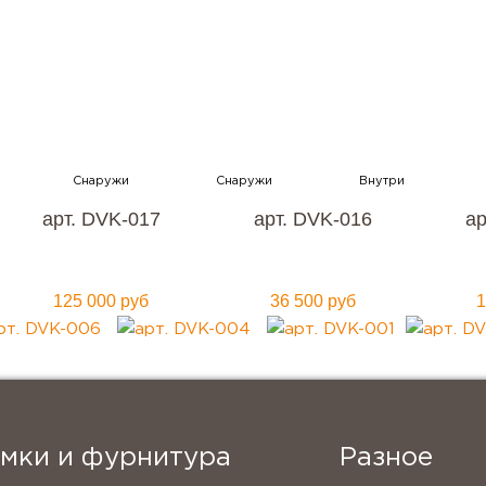
упить металлическую входную дверь
нтией качества и по привлекательно
Мы ждем вас, звоните прямо сейчас!
+7 (495) 641-64-54
арт. DVK-017
арт. DVK-016
ар
Заказать консультацию
125 000 руб
36 500 руб
1
амки и фурнитура
Разное