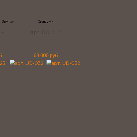
18
арт. DD-017
б
68 000 руб