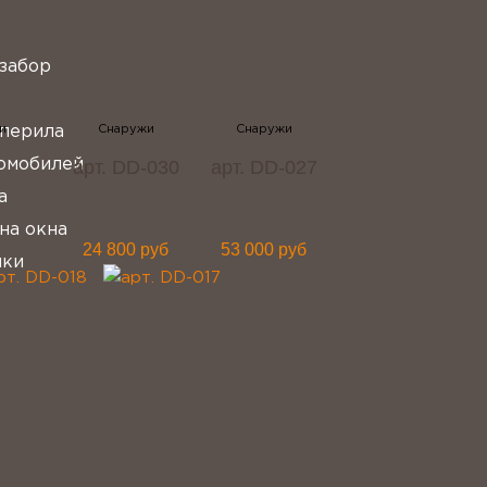
забор
 перила
арт. DD-030
арт. DD-027
омобилей
а
на окна
24 800 руб
53 000 руб
лки