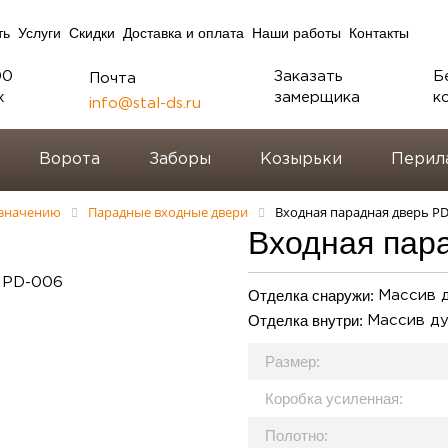
ть
Услуги
Скидки
Доставка и оплата
Наши работы
Контакты
00
Заказать
Б
Почта
х
замерщика
к
info@stal-ds.ru
Ворота
Заборы
Козырьки
Перил
азначению
Парадные входные двери
Входная парадная дверь PD
Входная пар
Отделка снаружи:
Массив 
Отделка внутри:
Массив д
Размер:
Коробка усиленная:
Полотно: