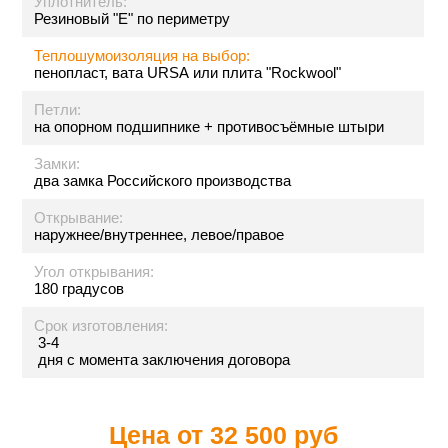
Уплотнитель:
Резиновый "Е" по периметру
Теплошумоизоляция на выбор:
пенопласт, вата URSA или плита "Rockwool"
Петли:
на опорном подшипнике + противосъёмные штыри
Замки:
два замка Российского производства
Открывание:
наружнее/внутреннее, левое/правое
Угол открывания:
180 градусов
Срок изготовления:
3-4
дня с момента заключения договора
Цена от
32 500 руб