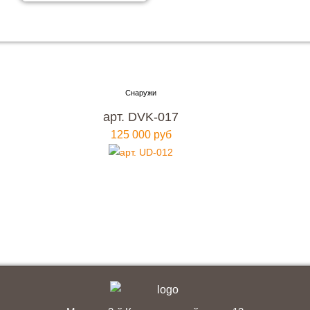
Хотите купить металлическую входную дверь в
Москве
с гарантией качества и по привлекательной
арт. DVK-017
цене?
125 000 руб
Мы ждем вас, звоните прямо сейчас!
+7 (495) 641-64-54
Заказать консультацию