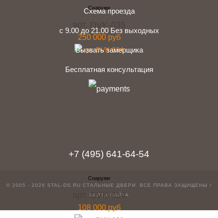
Схема проезда
арт. DVK-035
с 9.00 до 21.00 Без выходных
250 000 руб
Вызвать замерщика
Бесплатная консультация
telegram
Вконтакте
Whatsapp
Instagram
+7 (495) 641-64-54
© 2005 - 2026 STAL-DS.RU
СТАЛЬНЫЕ ДВЕРИ
. ВСЕ ПРАВА ЗАЩИЩЕНЫ /
арт. DVK-034
КАРТА САЙТА
108 000 руб