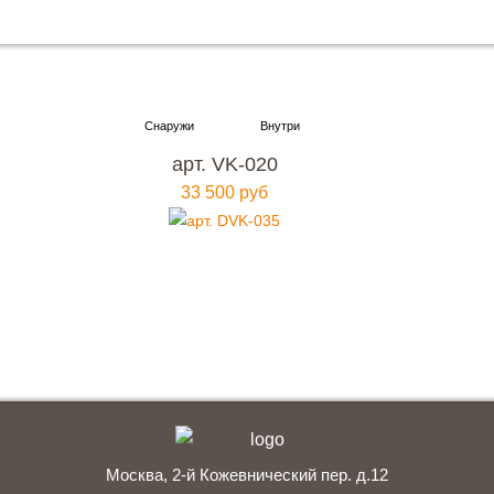
Хотите купить металлическую входную дверь в
Москве
с гарантией качества и по привлекательной
арт. VK-020
цене?
33 500 руб
Мы ждем вас, звоните прямо сейчас!
+7 (495) 641-64-54
Заказать консультацию
Москва, 2-й Кожевнический пер. д.12