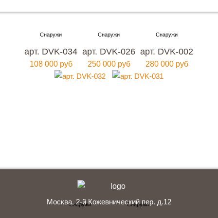
Хотите купить металлическую входную дверь в
Москве
арт. DVK-034
арт. DVK-026
арт. DVK-002
с гарантией качества и по привлекательной
108 000 руб
250 000 руб
280 000 руб
цене?
Мы ждем вас, звоните прямо сейчас!
+7 (495) 641-64-54
Заказать консультацию
Москва, 2-й Кожевнический пер. д.12