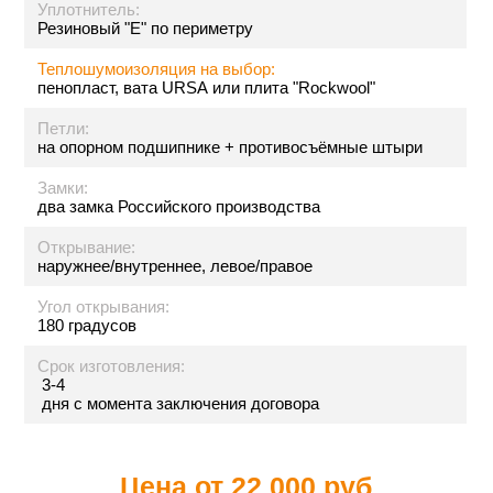
Уплотнитель:
Резиновый "Е" по периметру
Теплошумоизоляция на выбор:
пенопласт, вата URSA или плита "Rockwool"
Петли:
на опорном подшипнике + противосъёмные штыри
Замки:
два замка Российского производства
Открывание:
наружнее/внутреннее, левое/правое
Угол открывания:
180 градусов
Срок изготовления:
3-4
дня с момента заключения договора
Цена от
22 000 руб