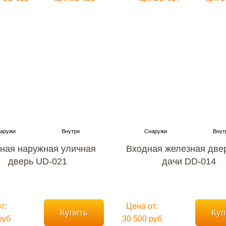
ная наружная уличная
Входная железная две
дверь UD-021
дачи DD-014
т:
Цена от:
Купить
Куп
руб
30 500 руб