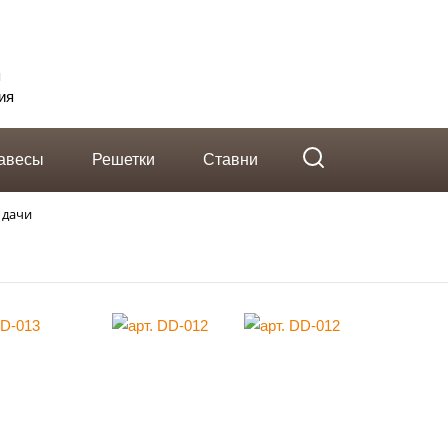
telegram
Вконтакте
Whatsapp
я
ия
авесы
Решетки
Ставни
 дачи