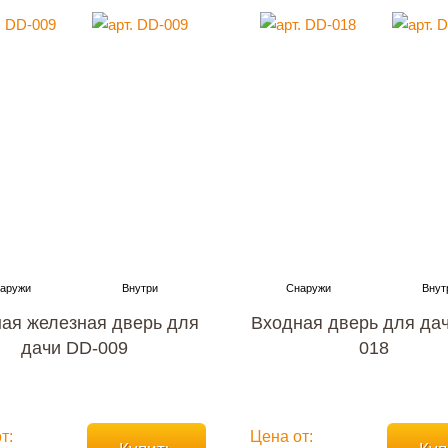
ая железная дверь для
Входная дверь для да
дачи DD-009
018
т:
Цена от: