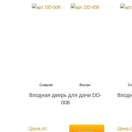
Входная дверь для дачи DD-
Входн
008
Цена от:
Цена о