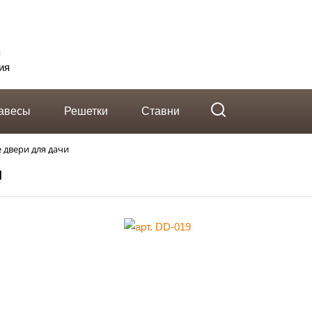
telegram
Вконтакте
Whatsapp
я
ия
авесы
Решетки
Ставни
 двери для дачи
и