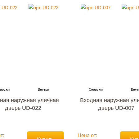
ная наружная уличная
Входная наружная ул
дверь UD-022
дверь UD-007
т:
Цена от: