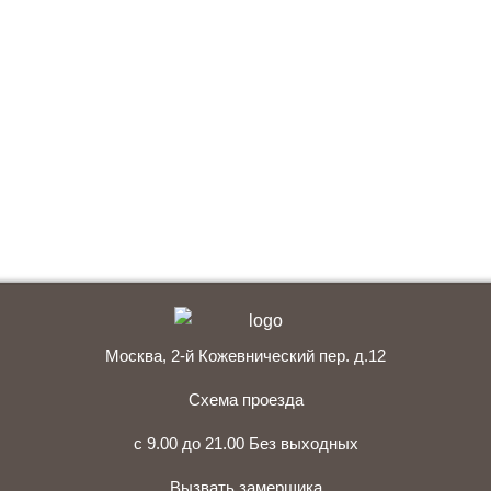
Москве
с гарантией качества и по привлекательной
цене?
Мы ждем вас, звоните прямо сейчас!
+7 (495) 641-64-54
Заказать консультацию
Москва, 2-й Кожевнический пер. д.12
Схема проезда
с 9.00 до 21.00 Без выходных
Вызвать замерщика