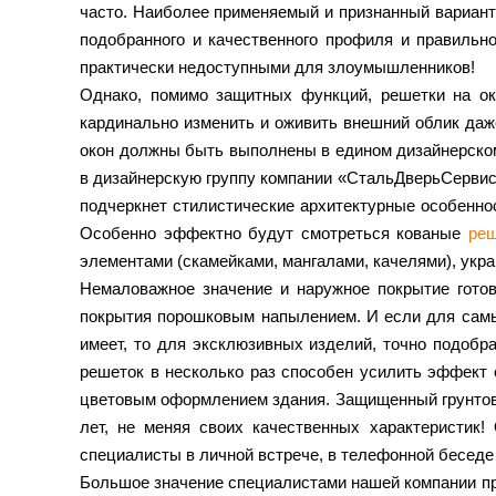
часто. Наиболее применяемый и признанный вариант
подобранного и качественного профиля и правильн
практически недоступными для злоумышленников!
Однако, помимо защитных функций, решетки на ок
кардинально изменить и оживить внешний облик даже
окон должны быть выполнены в едином дизайнерском
в дизайнерскую группу компании «СтальДверьСервис
подчеркнет стилистические архитектурные особенно
Особенно эффектно будут смотреться кованые
реш
элементами (скамейками, мангалами, качелями), укра
Немаловажное значение и наружное покрытие готов
покрытия порошковым напылением. И если для самых
имеет, то для эксклюзивных изделий, точно подобр
решеток в несколько раз способен усилить эффект 
цветовым оформлением здания. Защищенный грунтов
лет, не меняя своих качественных характеристик
специалисты в личной встрече, в телефонной беседе 
Большое значение специалистами нашей компании при