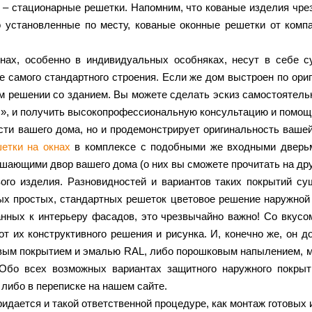
 – стационарные решетки. Напомним, что кованые изделия чре
о установленные по месту, кованые оконные решетки от ком
нах, особенно в индивидуальных особняках, несут в себе с
 самого стандартного строения. Если же дом выстроен по ори
 решении со зданием. Вы можете сделать эскиз самостоятельн
», и получить высокопрофессиональную консультацию и помощ
сти вашего дома, но и продемонстрирует оригинальность ваше
етки на окнах
в комплексе с подобными же входными дверьм
шающими двор вашего дома (о них вы сможете прочитать на дру
ого изделия. Разновидностей и вариантов таких покрытий сущ
 простых, стандартных решеток цветовое решение наружной п
анных к интерьеру фасадов, это чрезвычайно важно! Со вкус
от их конструктивного решения и рисунка. И, конечно же, он 
ым покрытием и эмалью RAL, либо порошковым напылением, мет
! Обо всех возможных вариантах защитного наружного покры
либо в переписке на нашем сайте.
дается и такой ответственной процедуре, как монтаж готовых 