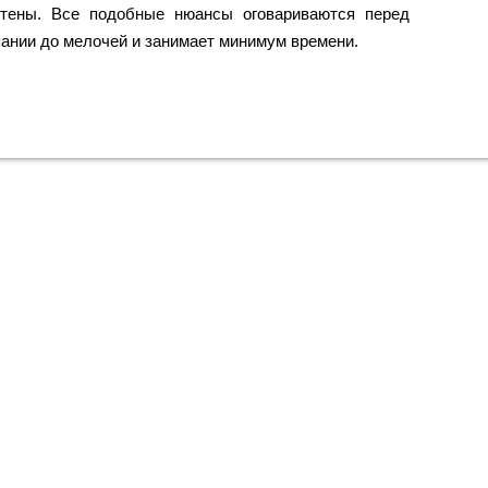
стены. Все подобные нюансы оговариваются перед
ании до мелочей и занимает минимум времени.
рь в Москве
ной цене?
ас!