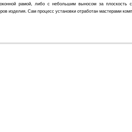
 оконной рамой, либо с небольшим выносом за плоскость 
ров изделия. Сам процесс установки отработан мастерами комп
ить металлическую входную две
ией качества и по привлекатель
 ждем вас, звоните прямо сейч
+7 (495) 641-64-54
Заказать консультацию