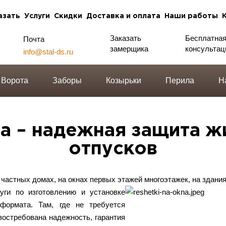
азать
Услуги
Скидки
Доставка и оплата
Наши работы
Заказать
Бесплатна
Почта
замерщика
консультац
info@stal-ds.ru
Ворота
Заборы
Козырьки
Перила
Н
на – надежная защита ж
отпусков
частных домах, на окнах первых этажей многоэтажек, на здани
уги по изготовлению и установке
формата. Там, где не требуется
востребована надежность, гарантия