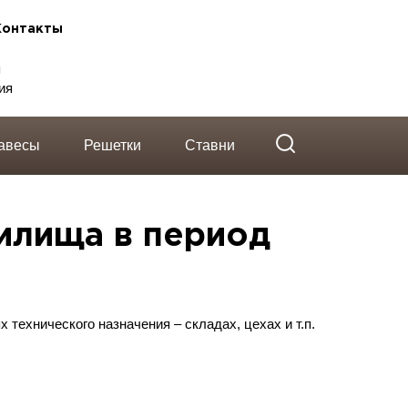
telegram
Вконтакте
Whatsapp
Контакты
я
ия
авесы
Решетки
Ставни
илища в период
ях технического
назначения – складах, цехах и т.п.