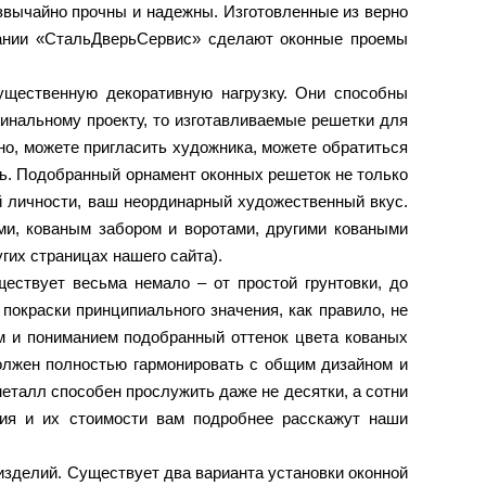
звычайно прочны и надежны. Изготовленные из верно
пании «СтальДверьСервис» сделают оконные проемы
ущественную декоративную нагрузку. Они способны
гинальному проекту, то изготавливаемые решетки для
о, можете пригласить художника, можете обратиться
ь. Подобранный орнамент оконных решеток не только
й личности, ваш неординарный художественный вкус.
и, кованым забором и воротами, другими коваными
гих страницах нашего сайта).
ествует весьма немало – от простой грунтовки, до
окраски принципиального значения, как правило, не
ом и пониманием подобранный оттенок цвета кованых
должен полностью гармонировать с общим дизайном и
алл способен прослужить даже не десятки, а сотни
тия и их стоимости вам подробнее расскажут наши
изделий. Существует два варианта установки оконной