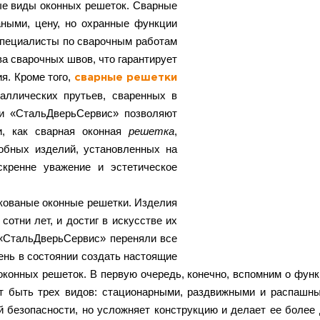
ные виды оконных решеток. Сварные
ными, цену, но охранные функции
специалисты по сварочным работам
а сварочных швов, что гарантирует
я. Кроме того,
сварные решетки
аллических прутьев, сваренных в
ии «СтальДверьСервис» позволяют
ии, как сварная оконная
решетка
,
обных изделий, установленных на
кренне уважение и эстетическое
кованые оконные решетки. Изделия
сотни лет, и достиг в искусстве их
 «СтальДверьСервис» переняли все
ень в состоянии создать настоящие
 оконных решеток. В первую очередь, конечно, вспомним о фу
т быть трех видов: стационарными, раздвижными и распашн
 безопасности, но усложняет конструкцию и делает ее более д