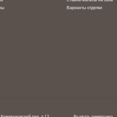
ры
Варианты отделки
 Кожевнический пер. д.12
Вызвать замерщика