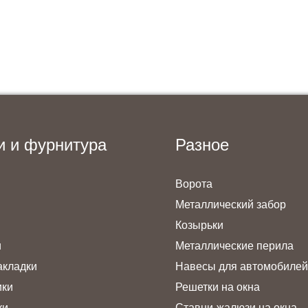
Заказать консультацию
и и фурнитура
Разное
Ворота
Металлический забор
Козырьки
и
Металлические перила
акладки
Навесы для автомобилей
ики
Решетки на окна
ки
Ставни-жалюзи на окна