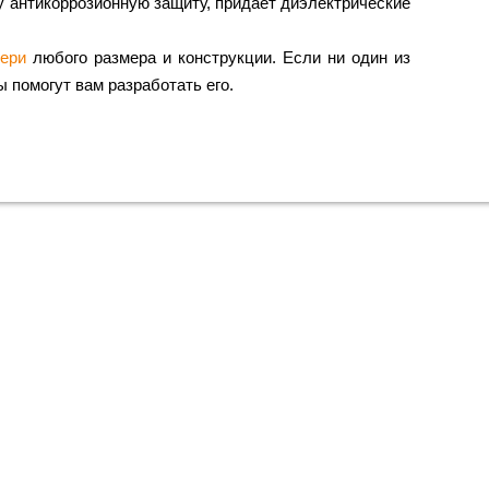
 антикоррозионную защиту, придает диэлектрические
вери
любого размера и конструкции. Если ни один из
 помогут вам разработать его.
 в Москве
й цене?