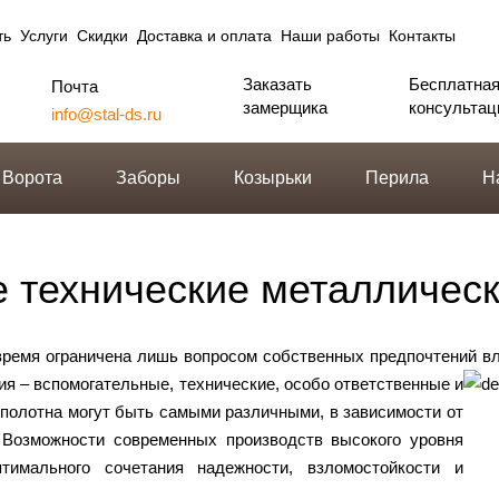
ть
Услуги
Скидки
Доставка и оплата
Наши работы
Контакты
Заказать
Бесплатна
Почта
замерщика
консультац
info@stal-ds.ru
Ворота
Заборы
Козырьки
Перила
Н
 технические металлическ
время ограничена лишь вопросом собственных предпочтений в
ия – вспомогательные, технические, особо ответственные и
о полотна могут быть самыми различными, в зависимости от
 Возможности современных производств высокого уровня
имального сочетания надежности, взломостойкости и