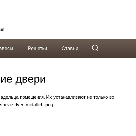
telegram
Вконтакте
Whatsapp
я
ия
авесы
Решетки
Ставни
ие двери
ладельца помещения. Их
устанавливают не только во