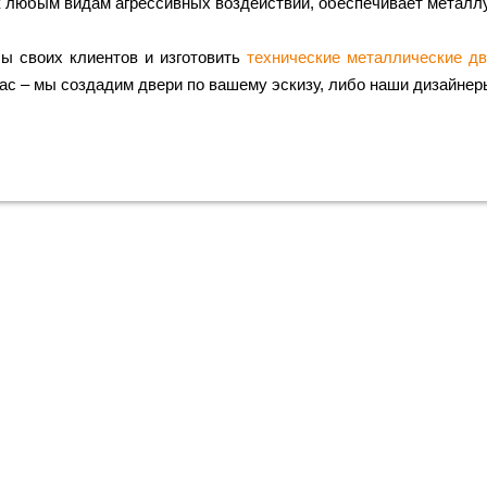
к любым видам агрессивных воздействий, обеспечивает металлу
ы своих клиентов и изготовить
технические металлические д
ас – мы создадим двери по вашему эскизу, либо наши дизайнеры
упить металлическую входную дверь
нтией качества и по привлекательно
Мы ждем вас, звоните прямо сейчас!
+7 (495) 641-64-54